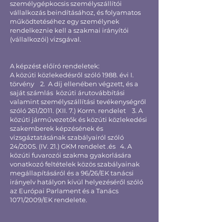
learning rendszerű elméleti képzés
személygépkocsis személyszállítói
rendelkezésre állási időkereten belül.
vállalkozás beindításához, és folyamatos
időtartama a tanuló igényei szerint
működtetéséhez egy személynek
rugalmasan alakítható a 90 nap / 60 óra
rendelkeznie kell a szakmai irányítói
rendelkezésre állási időkereten belül.
(vállalkozói) vizsgával.
A képzést előíró rendeletek:
A közúti közlekedésről szóló 1988. évi I.
törvény 2. A díj ellenében végzett, és a
saját számlás közúti árutovábbítási
valamint személyszállítási tevékenységről
szóló 261/2011. (XII. 7.) Korm. rendelet 3. A
közúti járművezetők és közúti közlekedési
szakemberek képzésének és
vizsgáztatásának szabályairól szóló
24/2005. (IV. 21.) GKM rendelet .és 4. A
közúti fuvarozói szakma gyakorlására
vonatkozó feltételek közös szabályainak
megállapításáról és a 96/26/EK tanácsi
irányelv hatályon kívül helyezéséről szóló
az Európai Parlament és a Tanács
1071/2009/EK rendelete.