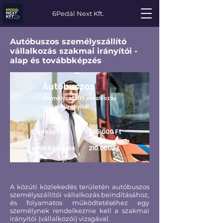
6Pedál Next Kft.
Autóbuszos személyszállító
vállalkozás szakmai irányítói -
alap és továbbképzés
Autóbuszos
személyszállító vállalkozás
szakmai irányítói
Alapképzés:
265.000 Ft
Továbbképzés
210.000 Ft
:
A közúti közlekedés területén autóbuszos
személyszállítói vállalkozás beindításához,
és folyamatos működtetéséhez egy
személynek rendelkeznie kell a szakmai
irányítói (vállalkozói) vizsgával.