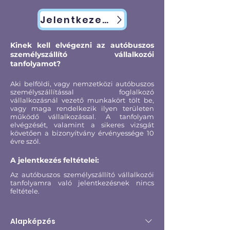
Jelentkezem
Kinek kell elvégezni az autóbuszos
személyszállító vállalkozói
tanfolyamot?
Aki belföldi, vagy nemzetközi autóbuszos
személyszállítással foglalkozó
vállalkozásnál vezető munkakört tölt be,
vagy maga rendelkezik ilyen területen
működő vállalkozással. A tanfolyam
elvégzését, valamint a sikeres vizsgát
követően a bizonyítvány érvényessége 10
évre szól.
A jelentkezés feltételei:
Az autóbuszos személyszállító vállalkozói
tanfolyamra való jelentkezésnek nincs
feltétele.
Alapképzés